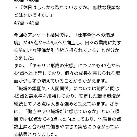
・『休日はしっかり取れていますか。 無駄な残業な
どはないですか。』
4.7点→4.3点
今回のアンケート結果では、「仕事全体への満足
度」が4.5点から4.6点へと向上し、日々の業務に対す
る前向きな評価が引き続き得られていることが分か
りました。
また、「キャリア形成の実感」についても4.3点から
4.4点へと上昇しており、個々の成長を感じられる場
面が少しずつ増えていることがうかがえます。
「職場の雰囲気・人間関係」については前回と同じ
4.5点と高水準を維持しており、安定した職場環境が
継続している点は大きな強みと捉えています。さら
に、「働きやすい職場だと感じているか」という項
目では4.6点から4.8点へと向上しており、他項目の点
数上昇と合わせて働きやすさの実感につながってい
る結果となりました。